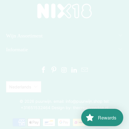
Wijn Assortiment
Informatie
Nederlands
© 2026
puurwijn
. email: info@puurwijn.shop tel:
+31651532464 Design by: thecreativeedge.nl
Rewards