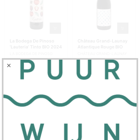
La Bodega De Pinoso
Château Grand-Launay
'Lauteria' Tinto BIO 2024
Atlantique Rouge BIO
LA BODEGA DE PINOSO
CHÂTEAU GRAND-LAUNAY
€7,95
€9,95
SOLD OUT