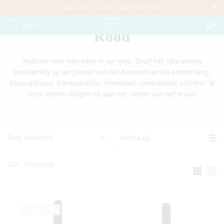
Vragen over onze wijn? Bel 06-51532464
Menu
0
Rood
Wals de rode wijn eens in uw glas. Snuif het rijke aroma
aandachtig op en geniet van het bouquet en de eerste teug.
Kleuropbouw, transparantie, intensiteit complexiteit afdronk: al
onze wijnen dragen bij aan het vieren van het leven.
Best Verkocht
Refine By
225
Products
SOLD OUT