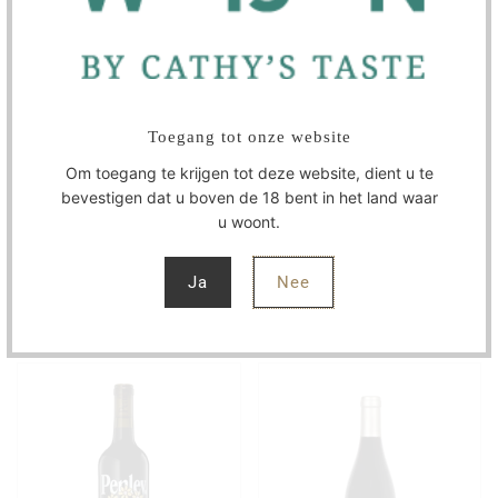
Domaine Fabrice
Domaine Fabrice
Toegang tot onze website
Gasnier 'Les Cinq
Gasnier 'Les Cornuelles'
Arpents' Chinon Rouge
Chinon Rouge Vieille
Om toegang te krijgen tot deze website, dient u te
BIO 2023
Vignes BIO 2021
bevestigen dat u boven de 18 bent in het land waar
DOMAINE FABRICE GASNIER
DOMAINE FABRICE GASNIER
u woont.
€14,95
€19,95
Ja
Nee