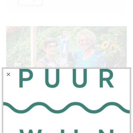
Word lid van de PUURWIJN Wijnclub
Krijg toegang tot exclusieve wijnproeverijen en
de vele extra's die het lidmaatschap met zich
meebrengt