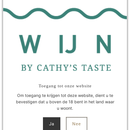
In winkelwagen
WIJNMAKER
SPECIFICATIES
Toegang tot onze website
De rijpe tannines en het verfrissende karakter van deze wijn
ondersteunen een groots verouderings potentieel. Een wijn
Om toegang te krijgen tot deze website, dient u te
die ideaal is om te combineren met gerookte salami en
bevestigen dat u boven de 18 bent in het land waar
wildgerechten, lamsrack met kruiden, geroosterd rund, kalf,
u woont.
varken en kip.
Ja
Nee