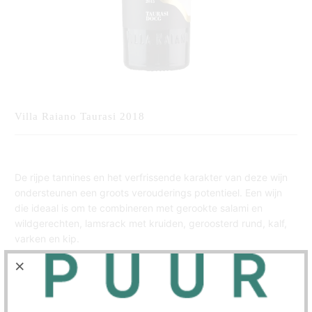
Villa Raiano Taurasi 2018
De rijpe tannines en het verfrissende karakter van deze wijn
ondersteunen een groots verouderings potentieel. Een wijn
die ideaal is om te combineren met gerookte salami en
wildgerechten, lamsrack met kruiden, geroosterd rund, kalf,
varken en kip.
Aantal