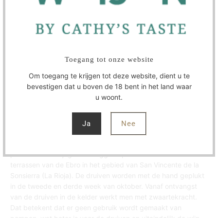
WIJNMAKER
SPECIFICATIES
Toegang tot onze website
Rioja Crianza heeft een dieprode kersen kleur met
Om toegang te krijgen tot deze website, dient u te
granaattinten. In de neus heeft het aroma's van rijp rood fruit
bevestigen dat u boven de 18 bent in het land waar
en likeur gecombineerd met koffie, vanille en balsamico
u woont.
nuances van de vatrijping. In de mond is de wijn fluweelzacht
met zoete en rijpe tannines en een aangename, smakelijke
afdronk.
Ja
Nee
Rioja Crianza wordt gemaakt van tempranillo, garnacha en
graciano, afkomstig van oude wijngaarden met een zeer lage
productie. De wijngaarden liggen op het arme land van de
terrassen van de Ebro in het gebied van San Vincente de la
Sonsierra (La Rioja). De druiven worden met de hand geplukt
in de tweede en derde week van oktober. Vanaf ontvangst
van de druiven in de kelder werkt men met zwaartekracht.
Dat betekent dat er geen gebruik wordt gemaakt van