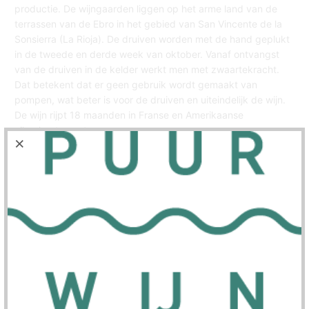
productie. De wijngaarden liggen op het arme land van de
terrassen van de Ebro in het gebied van San Vincente de la
Sonsierra (La Rioja). De druiven worden met de hand geplukt
in de tweede en derde week van oktober. Vanaf ontvangst
van de druiven in de kelder werkt men met zwaartekracht.
Dat betekent dat er geen gebruik wordt gemaakt van
pompen, wat beter is voor de druiven en uiteindelijk de wijn.
De wijn rijpt 18 maanden in Franse en Amerikaanse
eikenhouten vaten.
Aantal
Uitverkocht