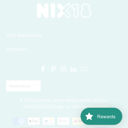
Wijn Assortiment
Informatie
Nederlands
© 2026
puurwijn
. email: info@puurwijn.shop tel:
+31651532464 Design by: thecreativeedge.nl
Rewards