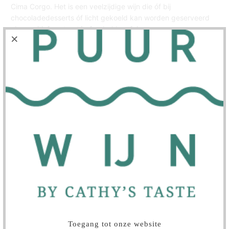
Cima Corgo.
Het is een veelzijdige wijn die óf bij
chocoladedesserts óf licht gekoeld kan worden geserveerd
als aperitief, met paté of gebakken foie gras.
Aantal
Uitverkocht
WIJNMAKER
SPECIFICATIES
Toegang tot onze website