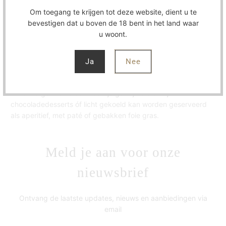
Tawny Port heeft een aroma van rijp en gedroogd donker
Om toegang te krijgen tot deze website, dient u te
fruit.
Zeer evenwichtig en met een elegant karakter.
De wijn
bevestigen dat u boven de 18 bent in het land waar
heeft een f
risse, lange en krachtige afdronk.
Deze Tawny
u woont.
Morgadio da Calçada rijpt in Vila Nova de Gaia, in de kelders
van Niepoort, in Port vaten gedurende ongeveer 3 jaar.
Het
wordt grotendeels gevinifieerd in molens, met traditionele
Ja
Nee
treden.
De druiven komen voornamelijk uit het Provezende-
gebied en andere wijngaarden met een lage productie in
Cima Corgo.
Het is een veelzijdige wijn die óf bij
chocoladedesserts óf licht gekoeld kan worden geserveerd
als aperitief, met paté of gebakken foie gras.
Meld je aan voor onze
nieuwsbrief
Ontvang de laatste updates, nieuws en aanbiedingen via
email