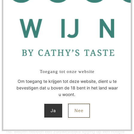
In winkelwagen
WIJNMAKER
SPECIFICATIES
Toegang tot onze website
Om toegang te krijgen tot deze website, dient u te
Gavi i Risi heeft een strogele kleur, vol lichtgroene reflecties in
bevestigen dat u boven de 18 bent in het land waar
het glas. Het heeft een vol en fris aroma, met fruitige tonen
u woont.
die aangenaam mengen met die van groen en gras. Vol en
rond in de mond, met een discrete structuur met zuivere hints
Ja
Nee
van exotisch fruit en gouden appel.
Deze Gavi is afkomstig uit het gebied van Gavi, van een
wijngaard van 0,8 Ha en de tweede in Novi Ligure, van 1,6
Ha. Beiden hebben een zuidwestelijke ligging op een hoogte