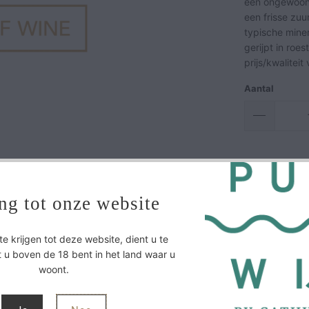
een ongewoon u
een frisse zu
typische miner
gerijpt in roe
prijs/kwaliteit
Aantal
ng tot onze website
 krijgen tot deze website, dient u te
 u boven de 18 bent in het land waar u
woont.
tonen. Het is een ongewoon uitbundige, fruitige uitdrukking van pin