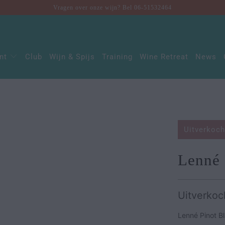
Vragen over onze wijn? Bel 06-51532464
ent
Club
Wijn & Spijs
Training
Wine Retreat
News
Uitverkoch
Lenné 
Uitverkoc
Lenné Pinot Bl