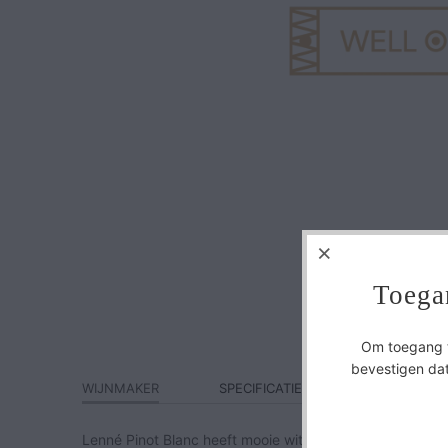
Toega
Om toegang te
bevestigen dat
WIJNMAKER
SPECIFICATIES
Lenné Pinot Blanc heeft mooie witte bloesem- en perzik