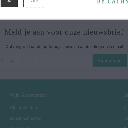
Ja
Nee
. De wijn wordt gefermenteerd en gerijpt in roestvrijstaal. Een knalle
Meld je aan voor onze nieuwsbrief
Ontvang de laatste updates, nieuws en aanbiedingen via email
Wijn Assortiment
I
Alle producten
A
Beleefmomenten
V