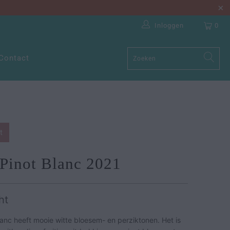
Inloggen
0
Contact
t
Pinot Blanc 2021
ht
anc heeft mooie witte bloesem- en perziktonen. Het is