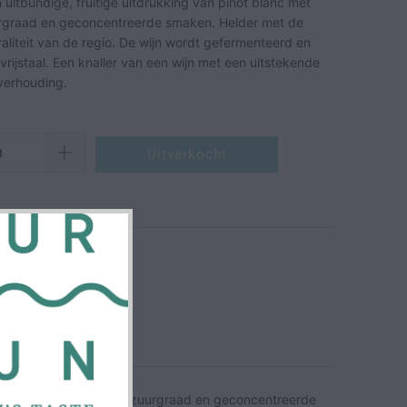
itbundige, fruitige uitdrukking van pinot blanc met
urgraad en geconcentreerde smaken. Helder met de
aliteit van de regio. De wijn wordt gefermenteerd en
stvrijstaal. Een knaller van een wijn met een uitstekende
 verhouding.
Uitverkocht
ot blanc met een frisse zuurgraad en geconcentreerde