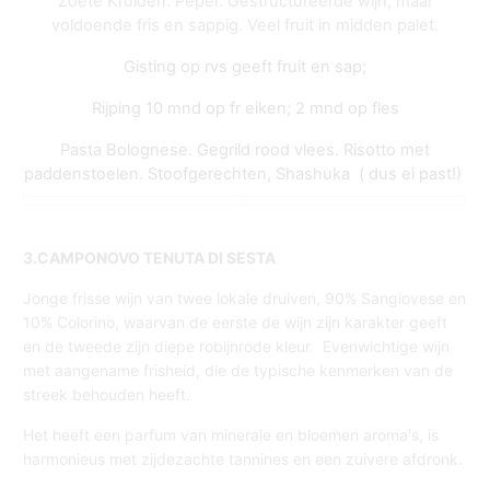
Zoete Kruiden. Peper. Gestructureerde wijn, maar
voldoende fris en sappig. Veel fruit in midden palet.
Gisting op rvs geeft fruit en sap;
Rijping 10 mnd op fr eiken; 2 mnd op fles
Pasta Bolognese. Gegrild rood vlees. Risotto met
paddenstoelen. Stoofgerechten, Shashuka ( dus ei past!)
3.CAMPONOVO TENUTA DI SESTA
Jonge frisse wijn van twee lokale druiven, 90% Sangiovese en
10% Colorino, waarvan de eerste de wijn zijn karakter geeft
en de tweede zijn diepe robijnrode kleur. Evenwichtige wijn
met aangename frisheid, die de typische kenmerken van de
streek behouden heeft.
Het heeft een parfum van minerale en bloemen aroma's, is
harmonieus met zijdezachte tannines en een zuivere afdronk.