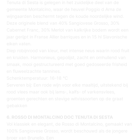
Tenuta di Sesta is gelegen in het zuidelijke deel van de
gemeente Montalcino, waar de heuvel Poggio d Arna de
wijngaarden beschermt tegen de koude noordelijke wind.
Deze originele blend van 40% Sangiovese Grosso, 30%
Cabernet Franc, 30% Merlot van kalkrijke bodem wordt een
jaar gerijpt in Franse Allier barriques en in 15 hl Slavonische
eiken vaten.
Diep robijnrood van kleur, met intense neus waarin rood fruit
en kruiden. Harmonieus, gepolijst, zacht en omhullend van
smaak, mooi gestructureerd met goed gedoseerde frisheid
en fluweelzachte tannines.
Schenktemperatuur: 16-18 °C
Serveren bij: Een rode wijn voor elke maaltijd, uitstekend bij
rood vlees maar ook bij lams-, kalfs- of varkensvlees,
groenten gerechten en stevige witvissoorten op de graat
gebakken
6. ROSSO DI MONTALCINO DOC TENUTA DI SESTA
Vol klassiek en elegant, de Rosso di Montalcino, gemaakt van
100% Sangiovese Grosso, wordt beschouwd als de jongere
broer van Brunello. Een