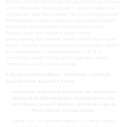
Bij Venea past men de speciale indroog techniek toe, bekend
uit het Valpolicella - Veneto gebied, in speciale hygiënische
droogkasten. Door het verwerken van de deels ingedroogde
Montepulciano druiven ontstaat een zeer geconcentreerde
wijn zonder stroeve tannines. Heeft wat weg van een
Ripasso. Diepe kleur, veel geur en een intense
smaakbeleving. Rijpe bramen, bessen, laurier, mediterrane
kruiden. Ondanks kracht en diepgang zeer energiek, verfijnd
en volop drinkplezier. Schenktemperatuur: 16-18 °C
Serveren bij: Heerlijk bij wild, gegrild rood vlees, zachte
romige kaas, kruidige pastagerechten.
2.
Syrah Castellucci Miano - Valledolmo – Contea di
Sclafani Sicilia.
Alcohol 14,5% vol.
Verteerbare, koele true to type Syrah van vulkanische
bodem uit de Madonie bergen rond Valledolmo ( het
microclimate Contea di Sclafani ) doet denken aan de
Rhone stijl van Christine Vernay.
Donker fruit, vooral zwarte bessen en zwarte kersen.