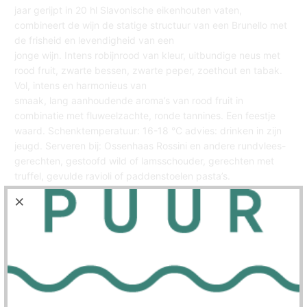
jaar gerijpt in 20 hl Slavonische eikenhouten vaten,
combineert de wijn de statige structuur van een Brunello met
de frisheid en levendigheid van een
jonge wijn. Intens robijnrood van kleur, uitbundige neus met
rood fruit, zwarte bessen, zwarte peper, zoethout en tabak.
Vol, intens en harmonieus van
smaak, lang aanhoudende aroma’s van rood fruit in
combinatie met fluweelzachte, ronde tannines. Een feestje
waard. Schenktemperatuur: 16-18 °C advies: drinken in zijn
jeugd. Serveren bij: Ossenhaas Rossini en andere rundvlees-
gerechten, gestoofd wild of lamsschouder, gerechten met
truffel, gevulde ravioli of paddenstoelen pasta’s.
Aantal
In winkelwagen