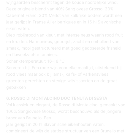
wijngaarden beschermt tegen de koude noordelijke wind.
Deze originele blend van 40% Sangiovese Grosso, 30%
Cabernet Franc, 30% Merlot van kalkrijke bodem wordt een
jaar gerijpt in Franse Allier barriques en in 15 hl Slavonische
eiken vaten.
Diep robijnrood van kleur, met intense neus waarin rood fruit
en kruiden. Harmonieus, gepolijst, zacht en omhullend van
smaak, mooi gestructureerd met goed gedoseerde frisheid
en fluweelzachte tannines.
Schenktemperatuur: 16-18 °C
Serveren bij: Een rode wijn voor elke maaltijd, uitstekend bij
rood vlees maar ook bij lams-, kalfs- of varkensvlees,
groenten gerechten en stevige witvissoorten op de graat
gebakken
6. ROSSO DI MONTALCINO DOC TENUTA DI SESTA
Vol klassiek en elegant, de Rosso di Montalcino, gemaakt van
100% Sangiovese Grosso, wordt beschouwd als de jongere
broer van Brunello. Een
jaar gerijpt in 20 hl Slavonische eikenhouten vaten,
combineert de wijn de statige structuur van een Brunello met