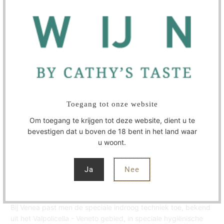
WIJNMAKER
SPECIFICATIES
Toegang tot onze website
Om toegang te krijgen tot deze website, dient u te
EEN CHIQUE STIJLVOLLE SELECTIE ROOD UIT ITALIA
bevestigen dat u boven de 18 bent in het land waar
u woont.
Over de wijnen in de box :
1. VESTIGO MONTEPULCIANO D’ABRUZZO VENEA
Ja
Nee
TERRE DI CHIETI ABRUZZEN ITALIË
De familie Paolucci verbouwt al generaties druiven
op heuvels in het zuiden van de Abruzzo, de Terre di Chieti.
Bij Venea past men de speciale indroog techniek toe, bekend
uit het Valpolicella - Veneto gebied, in speciale hygiënische