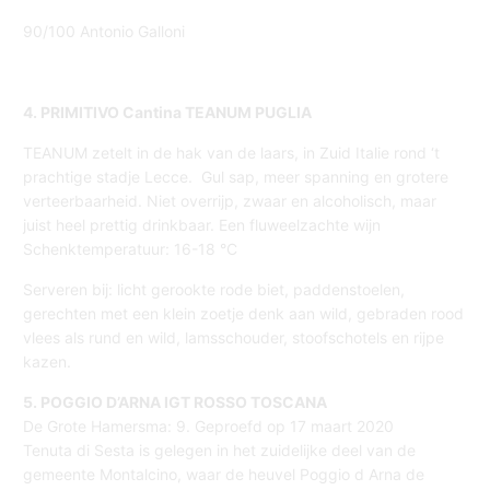
90/100 Antonio Galloni
4. PRIMITIVO Cantina TEANUM PUGLIA
TEANUM zetelt in de hak van de laars, in Zuid Italie rond ‘t
prachtige stadje Lecce. Gul sap, meer spanning en grotere
verteerbaarheid. Niet overrijp, zwaar en alcoholisch, maar
juist heel prettig drinkbaar. Een fluweelzachte wijn
Schenktemperatuur: 16-18 °C
Serveren bij: licht gerookte rode biet, paddenstoelen,
gerechten met een klein zoetje denk aan wild, gebraden rood
vlees als rund en wild, lamsschouder, stoofschotels en rijpe
kazen.
5. POGGIO D’ARNA IGT ROSSO TOSCANA
De Grote Hamersma: 9. Geproefd op 17 maart 2020
Tenuta di Sesta is gelegen in het zuidelijke deel van de
gemeente Montalcino, waar de heuvel Poggio d Arna de