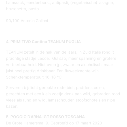
Lamsrack, eendenborst, antipasti, (vegetarische) lasagne,
bruschetta, pasta.
90/100 Antonio Galloni
4. PRIMITIVO Cantina TEANUM PUGLIA
TEANUM zetelt in de hak van de laars, in Zuid Italie rond ‘t
prachtige stadje Lecce. Gul sap, meer spanning en grotere
verteerbaarheid. Niet overrijp, zwaar en alcoholisch, maar
juist heel prettig drinkbaar. Een fluweelzachte wijn
Schenktemperatuur: 16-18 °C
Serveren bij: licht gerookte rode biet, paddenstoelen,
gerechten met een klein zoetje denk aan wild, gebraden rood
vlees als rund en wild, lamsschouder, stoofschotels en rijpe
kazen.
5. POGGIO D’ARNA IGT ROSSO TOSCANA
De Grote Hamersma: 9. Geproefd op 17 maart 2020