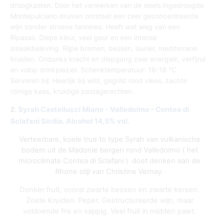
droogkasten. Door het verwerken van de deels ingedroogde
Montepulciano druiven ontstaat een zeer geconcentreerde
wijn zonder stroeve tannines. Heeft wat weg van een
Ripasso. Diepe kleur, veel geur en een intense
smaakbeleving. Rijpe bramen, bessen, laurier, mediterrane
kruiden. Ondanks kracht en diepgang zeer energiek, verfijnd
en volop drinkplezier. Schenktemperatuur: 16-18 °C
Serveren bij: Heerlijk bij wild, gegrild rood vlees, zachte
romige kaas, kruidige pastagerechten.
2.
Syrah Castellucci Miano - Valledolmo – Contea di
Sclafani Sicilia.
Alcohol 14,5% vol.
Verteerbare, koele true to type Syrah van vulkanische
bodem uit de Madonie bergen rond Valledolmo ( het
microclimate Contea di Sclafani ) doet denken aan de
Rhone stijl van Christine Vernay.
Donker fruit, vooral zwarte bessen en zwarte kersen.
Zoete Kruiden. Peper. Gestructureerde wijn, maar
voldoende fris en sappig. Veel fruit in midden palet.