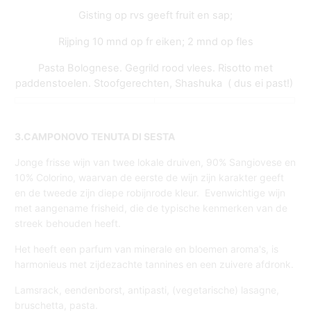
Gisting op rvs geeft fruit en sap;
Rijping 10 mnd op fr eiken; 2 mnd op fles
Pasta Bolognese. Gegrild rood vlees. Risotto met
paddenstoelen. Stoofgerechten, Shashuka ( dus ei past!)
3.CAMPONOVO TENUTA DI SESTA
Jonge frisse wijn van twee lokale druiven, 90% Sangiovese en
10% Colorino, waarvan de eerste de wijn zijn karakter geeft
en de tweede zijn diepe robijnrode kleur. Evenwichtige wijn
met aangename frisheid, die de typische kenmerken van de
streek behouden heeft.
Het heeft een parfum van minerale en bloemen aroma's, is
harmonieus met zijdezachte tannines en een zuivere afdronk.
Lamsrack, eendenborst, antipasti, (vegetarische) lasagne,
bruschetta, pasta.