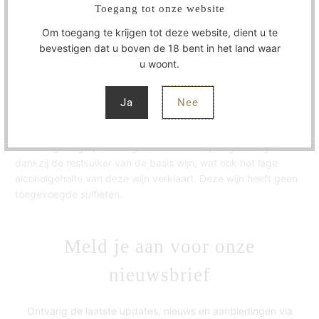
Toegang tot onze website
Deze Bulles Rouge is een frisse levendige wijn. Het heeft
Om toegang te krijgen tot deze website, dient u te
aroma's van rood fruit zoals kersen, aalbes, framboos en
bevestigen dat u boven de 18 bent in het land waar
aardbeien. Het is een aangename wijn met een zachte bubbel
u woont.
en een laag alcohol gehalte van 10 %.
De druiven voor deze wijn worden geperst en vervolgens
Ja
Nee
vindt fermentatie plaats in roestvrijstalen tanks, na een paar
dagen als de kleur robijnrood is wordt de wijn gerekt. Voor de
tweede gisting op fles is geen extra likeur/tirage nodig
dankzij de restsuiker van de basis wijn, wat ook het lage
alcoholgehalte van deze wijn verklaart. Deze wijn heeft geen
toegevoegde sulfieten.
Meld je aan voor onze
nieuwsbrief
Ontvang de laatste updates, nieuws en aanbiedingen via