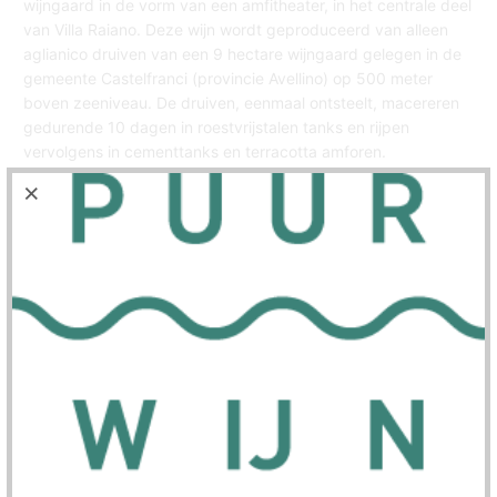
wijngaard in de vorm van een amfitheater, in het centrale deel
van Villa Raiano. Deze wijn wordt geproduceerd van alleen
aglianico druiven van een 9 hectare wijngaard gelegen in de
gemeente Castelfranci (provincie Avellino) op 500 meter
boven zeeniveau.
De druiven, eenmaal ontsteelt, macereren
gedurende 10 dagen in roestvrijstalen tanks en rijpen
vervolgens in cementtanks en terracotta amforen.
Aantal
In winkelwagen