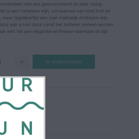
 combineert met een gestructureerd en zeer vlezig
t is een complexe wijn, vol nuances van rood fruit en
, maar tegelijkertijd een zeer makkelijk drinkbare wijn.
 deze wijn is kan deze vanaf het bottelen meteen worden
r wint het aan elegantie en finesse naarmate de tijd
In winkelwagen