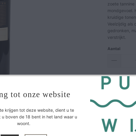
zoete tannine
mondgevoel. He
kruidige tonen
Veelzijdig als
gedronken, maa
verstrijkt.
Aantal
ng tot onze website
 krijgen tot deze website, dient u te
 u boven de 18 bent in het land waar u
woont.