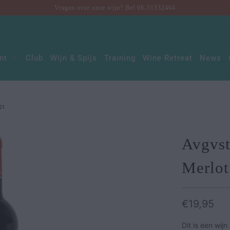
Vragen over onze wijn? Bel 06-51532464
ent
Club
Wijn & Spijs
Training
Wine Retreat
News
21
Avgvst
Merlot
€19,95
Dit is een wij