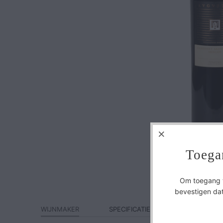
Toega
Om toegang te
bevestigen dat
WIJNMAKER
SPECIFICATIES