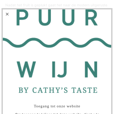
Nadat het fruit is geplukt gaat het naar de modern uitgeruste
wijnmaak ruimte. Er wordt geen gebruik gemaakt van
industriële gisten, maar uitsluitend de natuurlijk op de druif
voorkomende. De schillen blijven, afhankelijk van de
gebruikte druif, gemiddeld 2 tot 3 weken in contact met het
sap waarna een lichte persing volgt. Hierna gaat de jonge
wijn richting vatenkelder voor verdere rijping in barriques.
Men vervangt jaarlijks circa 25% van deze vaten. Alle wijnen
ondergaan malolactische gisting in het vat. Irrepetible rijpt 4
maanden in barriques. Nadat de wijn op fles is gebracht rust
deze nog minimaal 8 maanden voordat de wijn op de markt
komt.
Aantal
In winkelwagen
Toegang tot onze website