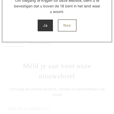
Om toegang te krijgen tot deze website, dient u te
bevestigen dat u boven de 18 bent in het land waar
u woont.
Ja
Nee
WIJNMAKER
SPECIFICATIES
Meld je aan voor onze
nieuwsbrief
Ontvang de laatste updates, nieuws en aanbiedingen via
email