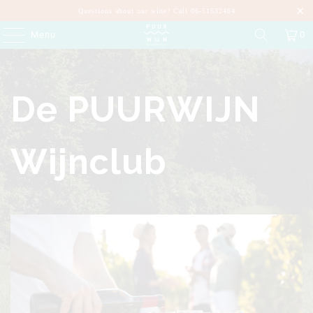
Questions about our wine? Call 06-51532464
Menu
0
De PUURWIJN
Wijnclub